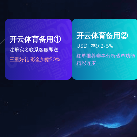
NBR丁晴胶
HNBR氢化丁晴胶
CR氯丁胶
NR天然胶
聚氨酯橡胶PU