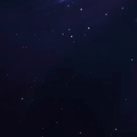
九游体育(NineGameSports)
网站
电话：（020）31523725,
31523097,15813393170
传真：（020）37403270, 37403280
邮箱：sales@gz-best.com/export@gz-
best.com
工厂地址：广东省广州市白云区良田中路
号
公司地址：广州市燕岭路25-27号