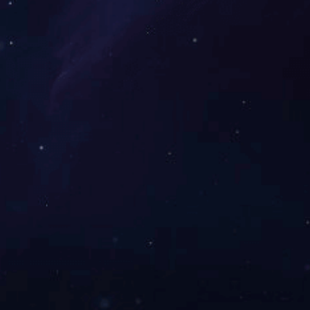
官方
关于九游体育(NineGameSports)官方网站
九游
联
21