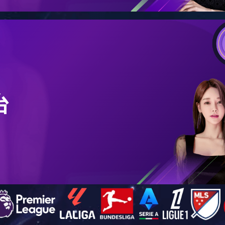
九游引领体育潮流
>
九游引领体育潮流
>
橡胶定制加工
VITON氟胶
VITON氟胶
橡胶定制加工