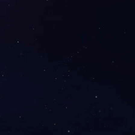
引领体育潮流
新闻中心
行业应用
系九游体育(NineGameSports)官方网站
业务部徐主管
关注微信公众号