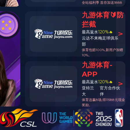
流
>
特种工程塑料加工
> 聚醚砜（PES）