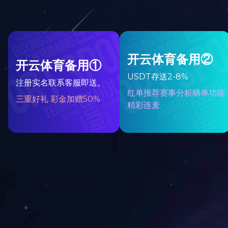
聚酰亚胺（PI）
液晶高分子聚合物（LCP）
聚苯并咪唑（PBI）
氟塑料