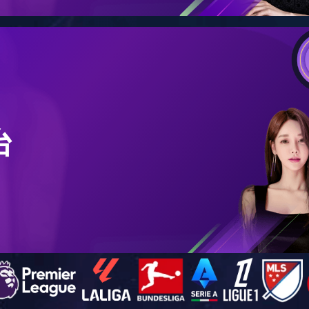
九游引领体育潮流
>
九游引领体育潮
聚醚砜（PES）
PES
特种工程塑料