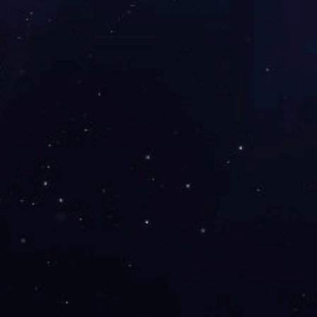
网站
电话：（020）31523725,
31523097,15813393170
传真：（020）37403270, 37403280
邮箱：sales@gz-best.com/export@gz-
best.com
工厂地址：广东省广州市白云区良田中路
号
公司地址：广州市燕岭路25-27号
COP
球友会在线登录_球友会（中国）
|
j9在线(中国)唯一官方网站
|
式服务官网
|
8xbet手机平台
|
多宝电竞
|
球友会在线登录_球友会（中国）
|
j9在线(中国)唯一官方网站
|
式服务官网
|
8xbet手机平台
|
多宝电竞
|