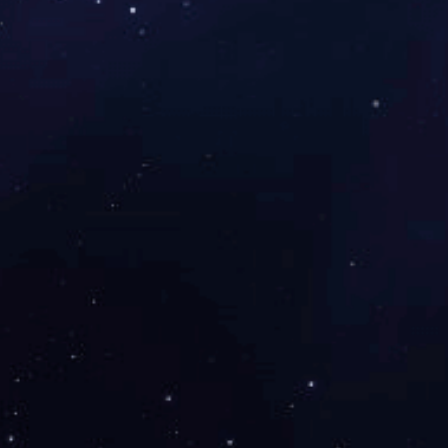
九游体育(NineGameSports)
网站
电话：（020）31523725,
31523097,15813393170
传真：（020）37403270, 37403280
邮箱：sales@gz-best.com/export@gz-
best.com
工厂地址：广东省广州市白云区良田中路
号
公司地址：广州市燕岭路25-27号