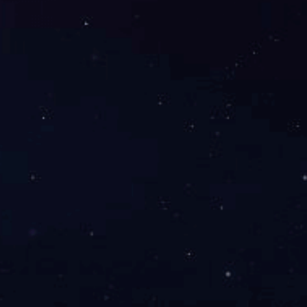
引领体育潮流
新闻中心
行业应用
系九游体育(NineGameSports)官方网站
业务部徐主管
关注微信公众号