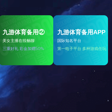
制品—塑料螺丝加工
螺丝生产过程1、原料配制将塑料颗粒与其他添加
合，制成适合注塑工艺的颗粒料。2、加热和熔融
粒料放入注塑机的料斗中，通过加热和熔融使其变
融状态。3、注塑成型：将熔融的尼龙注入模具
-12-27
具中...