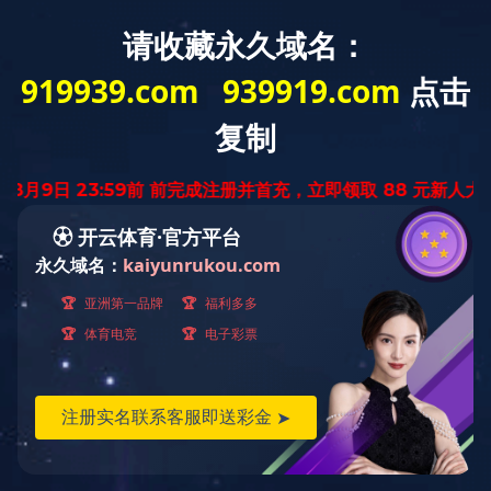
中文
九游引领体育潮流
塑料模具