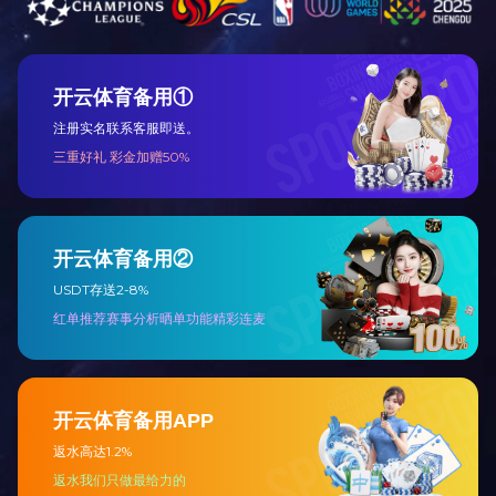
九游引领体育潮流
新闻中心
行业应用
联系九游体育(NineGameSports)官方网站
业务部徐主管
关注微信公众号
COPYRIGHT九游体育(NineGameSports)官方网站 版权所有
粤ICP备05087523号