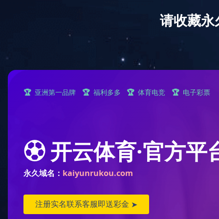
关于九游体育
九游引领
(NineGameSpor
体育潮流
官方网站
普通工程塑料加工
特种工程塑料加工