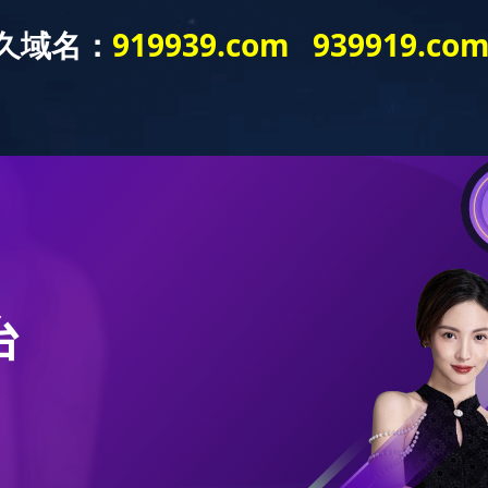
+86 （020）31523725, 3152309
24小时全球服务热线
九游引领体育
新闻中心
行业应用
ts)
潮流
橡胶定制加工
模具设计与制造
精密机械加工
橡胶/塑料包覆加工