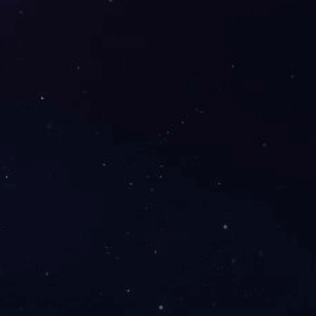
引领体育潮流
新闻中心
行业应用
系九游体育(NineGameSports)官方网站
业务部徐主管
关注微信公众号