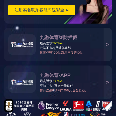
CR氯丁胶
橡胶定制加工