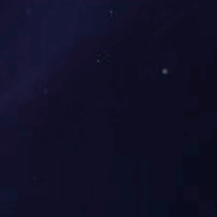
EPDM乙丙胶
橡胶定制加工