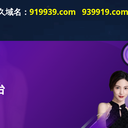
+86 （020）31523725, 3152309
24小时全球服务热线
九游引领体育
新闻中心
行业应用
ts)
潮流
橡胶定制加工
模具设计与制造
精密机械加工
橡胶/塑料包覆加工