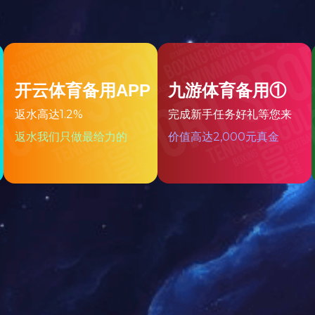
分享到：
产品详情
VITON氟胶，分子内含氟之橡胶，依氟含量即单体构造而
胶。耐化学性,耐大部分油及溶剂（酮、酯类除外），耐候性,耐
泛用于汽机车、乙等品, 化工厂之密封件，使用温度范围-20℃
型可选用能适用到-40℃，价格较高。