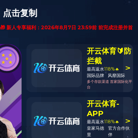
7, 15813393170
中文
联系九游体育
(NineGameSports)
官方网站