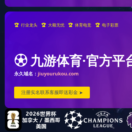
橡胶定制加工
标准/定制O型圈
定制橡胶异型件
橡胶选材专业咨询与推荐
FFKM全氟橡胶
VITON氟胶
EPDM乙丙胶
silicone硅胶