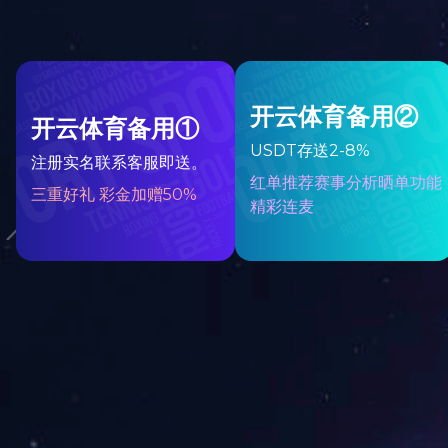
NBR丁晴胶
HNBR氢化丁晴胶
CR氯丁胶
NR天然胶
聚氨酯橡胶PU