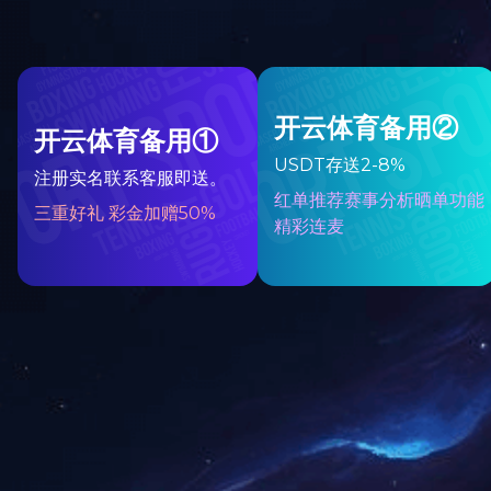
合金塑料
热塑性弹性体
TPU
TPE
TPV
通用塑料