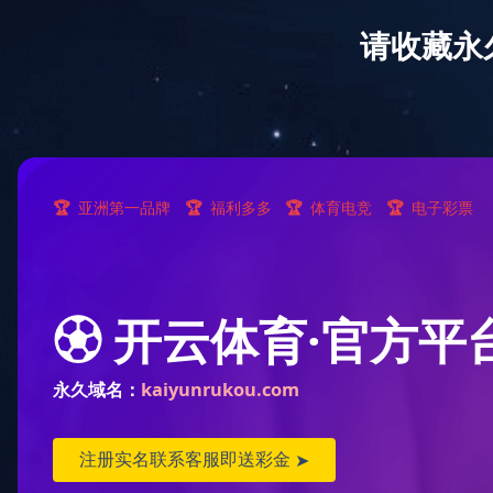
关于九游体育
九游引领
(NineGameSpor
体育潮流
官方网站
普通工程塑料加工
特种工程塑料加工