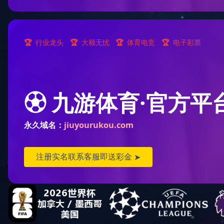
普通工程塑料加工
聚酰胺（尼龙PA）
聚甲醛（POM）
聚乙烯（PE-UHMW）
聚碳酸酯（PC)
聚甲基丙烯酸甲酯(PMMA)
聚苯醚（PPO/PPE)
聚对苯二甲酸丁（PBT）