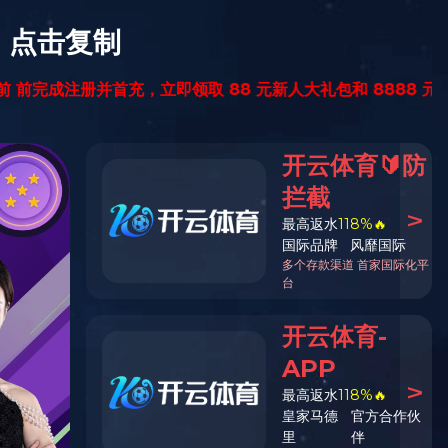
7, 15813393170
中文
联系九游体育
(NineGameSports)
官方网站