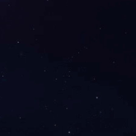
引领体育潮流
新闻中心
行业应用
系九游体育(NineGameSports)官方网站
业务部徐主管
关注微信公众号