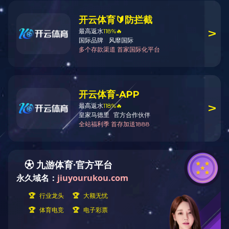
塑料精密加工
精密机械加工