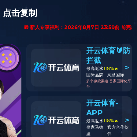
7, 15813393170
中文
联系九游体育
(NineGameSports)
官方网站