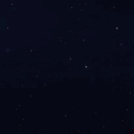
系九游体育(NineGameSports)官方网站
业务部徐主管
关注微信公众号
7523号
)官方网站
|
新利·（体育）在线官方网站
|
乐竞_乐竞（中国）一站
)官方网站
|
新利·（体育）在线官方网站
|
乐竞_乐竞（中国）一站