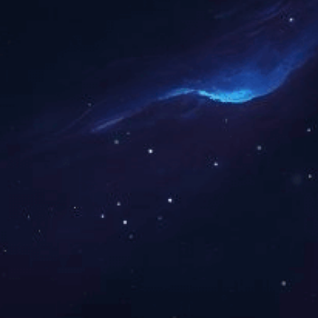
九游体育(NineGameSports)