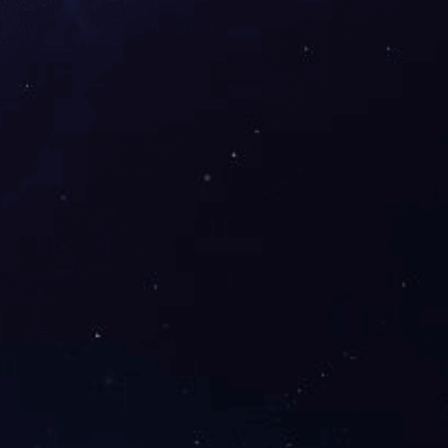
引领体育潮流
新闻中心
行业应用