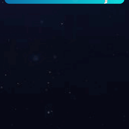
联系九游体育(NineGameSports)官方网站
业务部徐主管
关注微信公众号
COPYRIGHT九游体育(NineGameSports)官方网站 版权所有
粤ICP备05087523号
球友会在线登录_球友会（中国）
|
j9在线(中国)唯一官方网站
|
开云(中国)Kaiyun·官方网站
|
U8官方网址
|
华体会体育·(sports)
官方网站
|
新利·（体育）在线官方网站
|
乐竞_乐竞（中国）一
站式服务官网
|
8xbet手机平台
|
多宝电竞
|
球友会在线登录_球友会（中国）
|
j9在线(中国)唯一官方网站
|
开云(中国)Kaiyun·官方网站
|
U8官方网址
|
华体会体育·(sports)
官方网站
|
新利·（体育）在线官方网站
|
乐竞_乐竞（中国）一