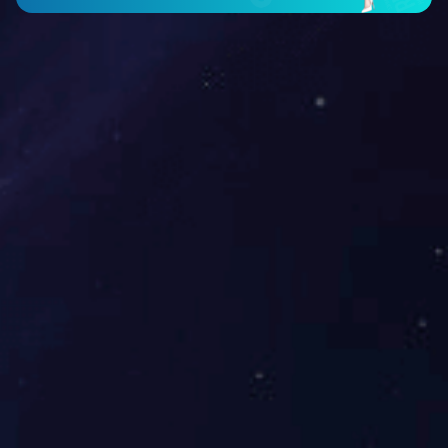
九游体育(NineGameSports)官方网站
电话：（020）31523725, 31523097,15813393170
传真：（020）37403270, 37403280
邮箱：sales@gz-best.com/export@gz-best.com
工厂地址：广东省广州市白云区良田中路21号
公司地址：广州市燕岭路25-27号
关于九游体育(NineGameSports)官方网站