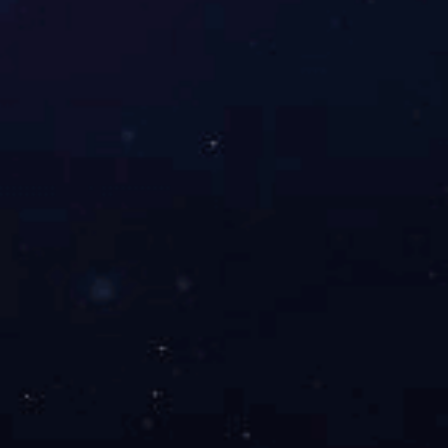
九游引领体育潮流
新闻中心
行业应用
联系九游体育(NineGameSports)官方网站
业务部徐主管
关注微信公众号
COPYRIGHT九游体育(NineGameSports)官方网站 版权所有
粤ICP备05087523号