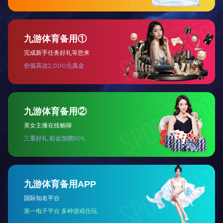
可根据客户来样来图定制加工。
应用领域
泵阀、汽车工业、气动 元件、燃气设备、电子工业、电
器设备、气压液压工业。