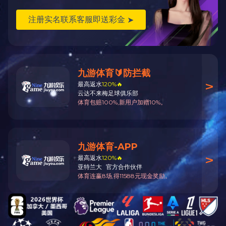
九游体育(NineGameSports)官方网站
电话：（020）31523725, 31523097,15813393170
传真：（020）37403270, 37403280
邮箱：sales@gz-best.com/export@gz-best.com
工厂地址：广东省广州市白云区良田中路21号
公司地址：广州市燕岭路25-27号
关于九游体育(NineGameSports)官方网站
九游引领体育潮流
新闻中心
行业应用