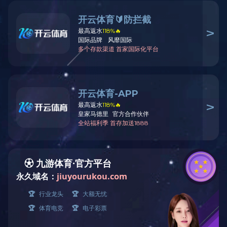
分享到：
产品详情