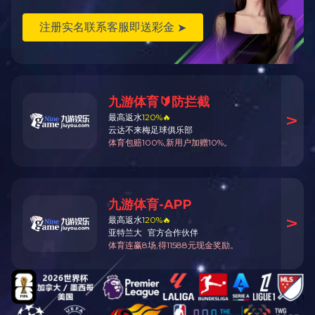
TPU(Thermoplastic polyurethanes)名称为热塑性聚
氨酯弹性体橡胶。主要分为聚酯型和聚醚型，它硬度范
围宽（60HA-85HD）、耐磨、耐油，透明，弹性好，在
日用品、体育用品、玩具、装饰材料等领域得到广泛应
用，无卤阻燃TPU还可以代替软质PVC以满足越来越多
领域的环保要求。
所谓弹性体是指玻璃化温度低于室温度,断裂伸长率
>50%，外力撤除后复原性比较好的高分子材料。聚氨酯
弹性体是弹性体中比较特殊的一大类，聚氨酯弹性体的
硬度范围很宽，性能范围很宽，所以聚氨酯弹性体是介
于橡胶和塑料的一类高分子材料。
可加热塑化，化学结构上没有或很少交联，其分子
基本是线性的，然而却存在一定的物理交联。这类聚氨
酯称为TPU 。