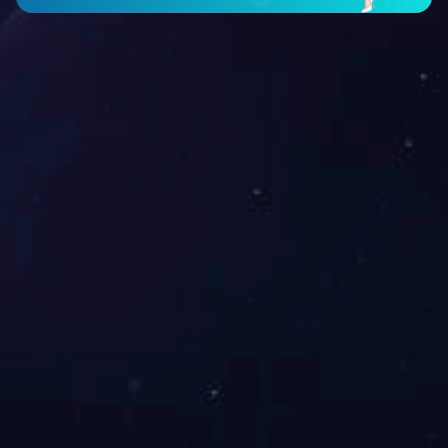
电话：（020）31523725, 31523097,15813393170
传真：（020）37403270, 37403280
邮箱：sales@gz-best.com/export@gz-best.com
工厂地址：广东省广州市白云区良田中路21号
公司地址：广州市燕岭路25-27号
关于九游体育(NineGameSports)官方网站
九游引领体育潮流
新闻中心
行业应用
联系九游体育(NineGameSports)官方网站