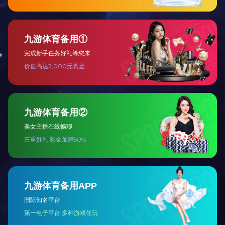
九游体育(NineGameSports)官方网站